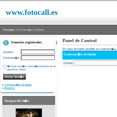
www.fotocall.es
Principal
/ Contrase�a olvidada
Panel de Control
Usuarios registrados
En caso de haber perdido su contrase�a, i
Usuario:
Contrase�a olvidada
Contrase�a:
Correo:
�Iniciar sesi�n autom�ticamente en la
siguiente visita?
»
Contrase�a olvidada
»
Registro
Imagen del d�a