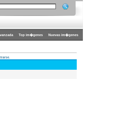
vanzada
Top im�genes
Nuevas im�genes
trarse.