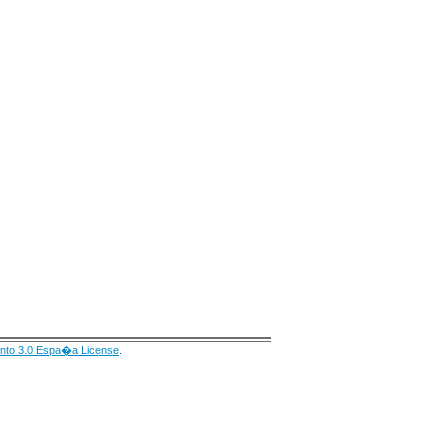
nto 3.0 Espa�a License
.