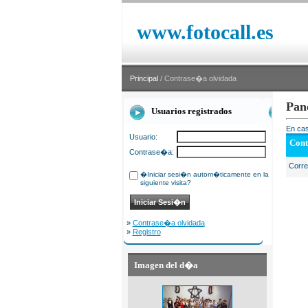
www.fotocall.es
Principal
/ Contrase�a olvidada
Pan
Usuarios registrados
En cas
Usuario:
Cont
Contrase�a:
Corr
�Iniciar sesi�n autom�ticamente en la
siguiente visita?
»
Contrase�a olvidada
»
Registro
Imagen del d�a