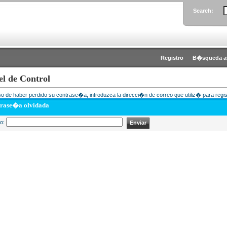
Search:
Registro
B�squeda a
el de Control
o de haber perdido su contrase�a, introduzca la direcci�n de correo que utiliz� para regis
rase�a olvidada
eo: