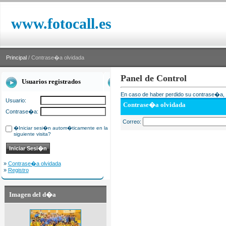
www.fotocall.es
Principal
/ Contrase�a olvidada
Panel de Control
Usuarios registrados
En caso de haber perdido su contrase�a, i
Usuario:
Contrase�a olvidada
Contrase�a:
Correo:
�Iniciar sesi�n autom�ticamente en la
siguiente visita?
»
Contrase�a olvidada
»
Registro
Imagen del d�a