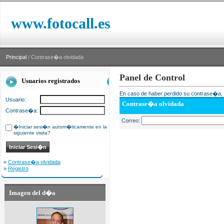
www.fotocall.es
Principal
/ Contrase�a olvidada
Panel de Control
Usuarios registrados
En caso de haber perdido su contrase�a, i
Usuario:
Contrase�a olvidada
Contrase�a:
Correo:
�Iniciar sesi�n autom�ticamente en la
siguiente visita?
»
Contrase�a olvidada
»
Registro
Imagen del d�a