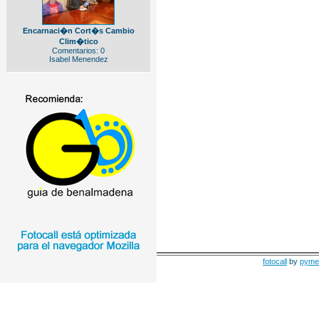
Encarnaci�n Cort�s Cambio
Clim�tico
Comentarios: 0
Isabel Menendez
fotocall
by
pyme