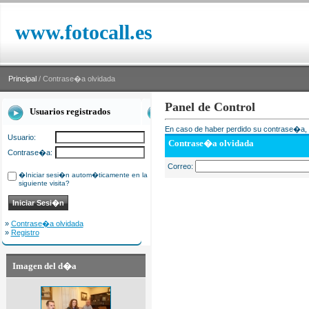
www.fotocall.es
Principal
/ Contrase�a olvidada
Panel de Control
Usuarios registrados
En caso de haber perdido su contrase�a, i
Usuario:
Contrase�a olvidada
Contrase�a:
Correo:
�Iniciar sesi�n autom�ticamente en la
siguiente visita?
»
Contrase�a olvidada
»
Registro
Imagen del d�a