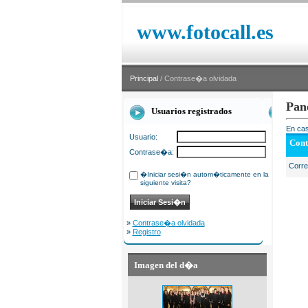
www.fotocall.es
Principal
/ Contrase�a olvidada
Pan
Usuarios registrados
En cas
Usuario:
Cont
Contrase�a:
Corr
�Iniciar sesi�n autom�ticamente en la
siguiente visita?
»
Contrase�a olvidada
»
Registro
Imagen del d�a