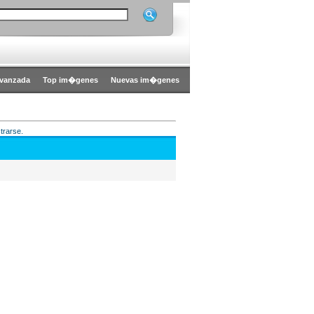
vanzada
Top im�genes
Nuevas im�genes
trarse.