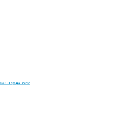
nto 3.0 Espa�a License
.