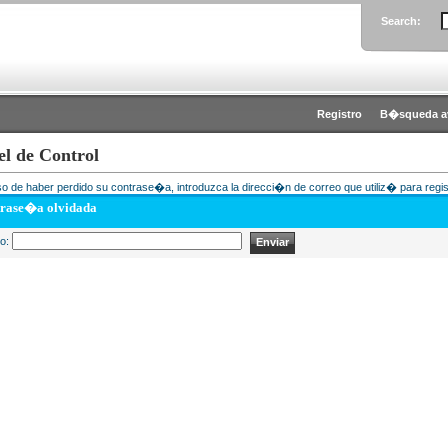
Search:
Registro
B�squeda a
el de Control
o de haber perdido su contrase�a, introduzca la direcci�n de correo que utiliz� para regis
rase�a olvidada
eo: