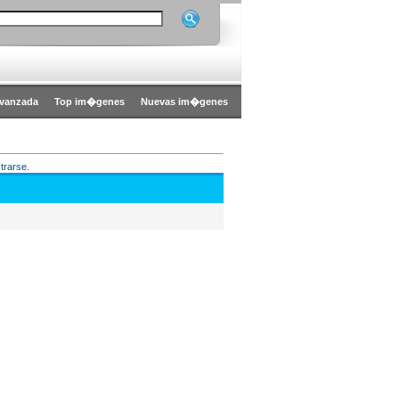
vanzada
Top im�genes
Nuevas im�genes
trarse.