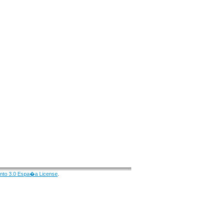
nto 3.0 Espa�a License
.