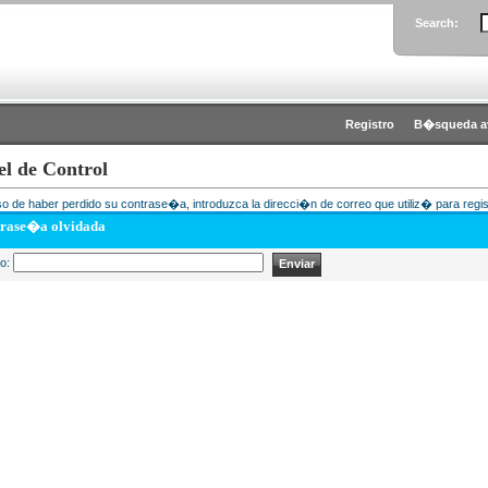
Search:
Registro
B�squeda a
el de Control
o de haber perdido su contrase�a, introduzca la direcci�n de correo que utiliz� para regis
rase�a olvidada
eo: