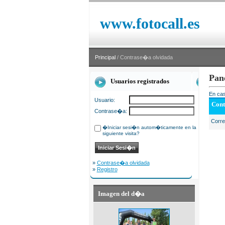
www.fotocall.es
Principal
/ Contrase�a olvidada
Pan
Usuarios registrados
En cas
Usuario:
Cont
Contrase�a:
Corr
�Iniciar sesi�n autom�ticamente en la
siguiente visita?
»
Contrase�a olvidada
»
Registro
Imagen del d�a