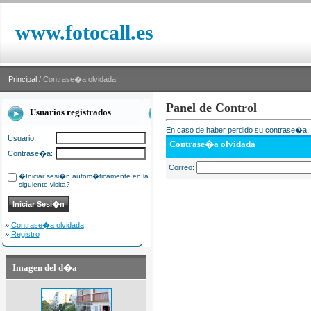
www.fotocall.es
Principal
/ Contrase�a olvidada
Panel de Control
Usuarios registrados
En caso de haber perdido su contrase�a, i
Usuario:
Contrase�a olvidada
Contrase�a:
Correo:
�Iniciar sesi�n autom�ticamente en la
siguiente visita?
»
Contrase�a olvidada
»
Registro
Imagen del d�a