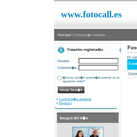
www.fotocall.es
Principal
/ Contrase�a olvidada
Pan
Usuarios registrados
En cas
Usuario:
Cont
Contrase�a:
Corr
�Iniciar sesi�n autom�ticamente en la
siguiente visita?
»
Contrase�a olvidada
»
Registro
Imagen del d�a