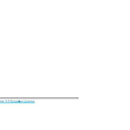
nto 3.0 Espa�a License
.