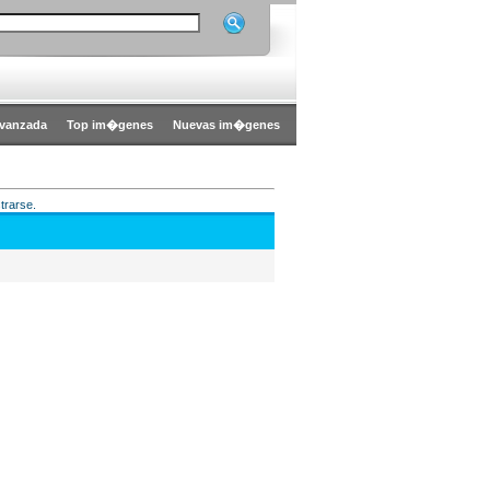
vanzada
Top im�genes
Nuevas im�genes
trarse.