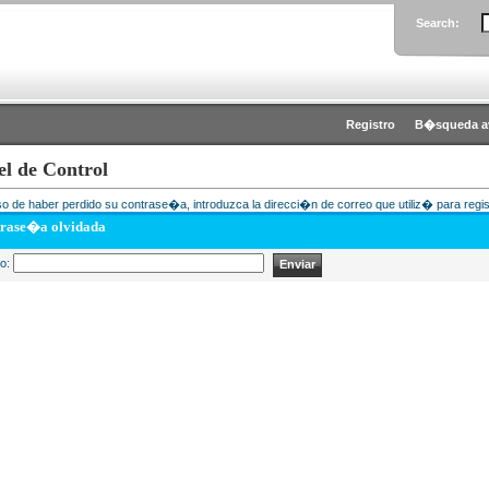
Search:
Registro
B�squeda a
el de Control
o de haber perdido su contrase�a, introduzca la direcci�n de correo que utiliz� para regis
rase�a olvidada
eo: