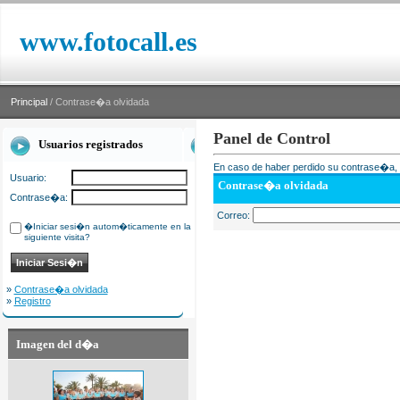
www.fotocall.es
Principal
/ Contrase�a olvidada
Panel de Control
Usuarios registrados
En caso de haber perdido su contrase�a, i
Usuario:
Contrase�a olvidada
Contrase�a:
Correo:
�Iniciar sesi�n autom�ticamente en la
siguiente visita?
»
Contrase�a olvidada
»
Registro
Imagen del d�a