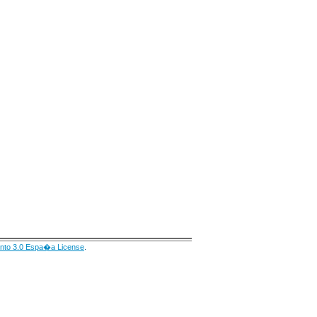
nto 3.0 Espa�a License
.