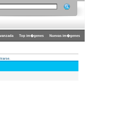
vanzada
Top im�genes
Nuevas im�genes
trarse.