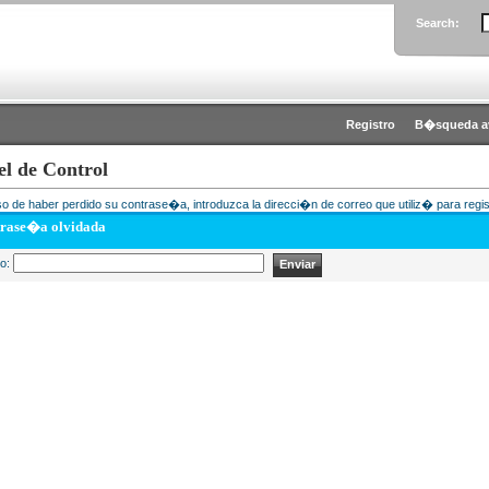
Search:
Registro
B�squeda a
el de Control
o de haber perdido su contrase�a, introduzca la direcci�n de correo que utiliz� para regis
rase�a olvidada
eo: