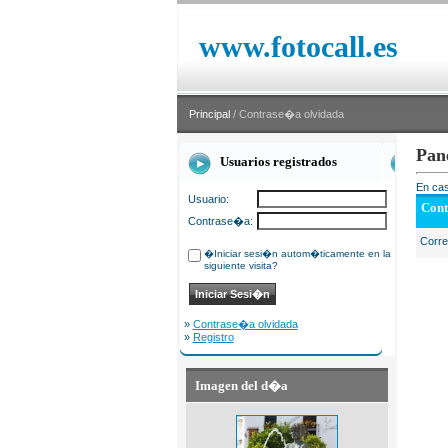
www.fotocall.es
Principal
/ Contrase�a olvidada
Pan
Usuarios registrados
En cas
Usuario:
Cont
Contrase�a:
Corr
�Iniciar sesi�n autom�ticamente en la
siguiente visita?
»
Contrase�a olvidada
»
Registro
Imagen del d�a