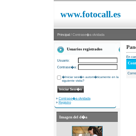
www.fotocall.es
Principal
/ Contrase�a olvidada
Pan
Usuarios registrados
En cas
Usuario:
Cont
Contrase�a:
Corr
�Iniciar sesi�n autom�ticamente en la
siguiente visita?
»
Contrase�a olvidada
»
Registro
Imagen del d�a