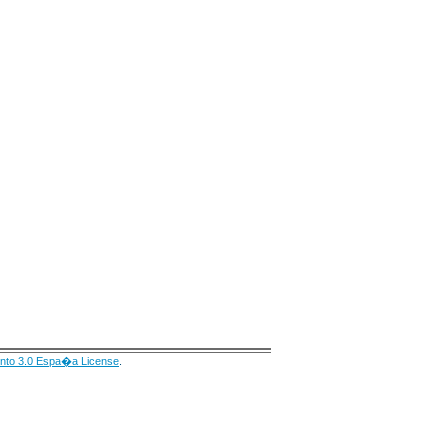
nto 3.0 Espa�a License
.