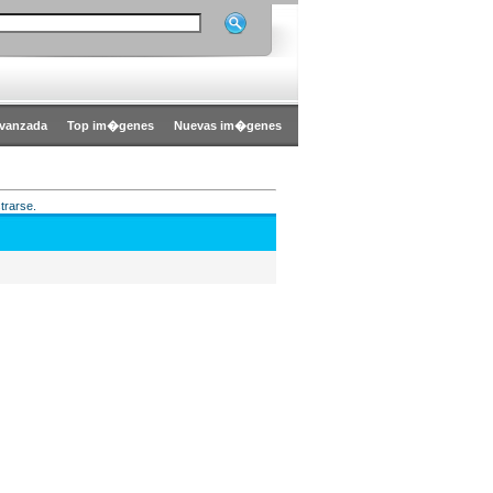
vanzada
Top im�genes
Nuevas im�genes
trarse.