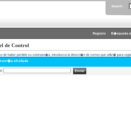
Search:
Registro
B�squeda a
el de Control
o de haber perdido su contrase�a, introduzca la direcci�n de correo que utiliz� para regis
rase�a olvidada
eo: