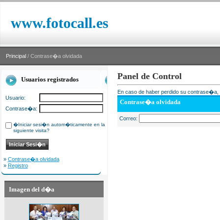
www.fotocall.es
Principal
/ Contrase�a olvidada
Panel de Control
Usuarios registrados
En caso de haber perdido su contrase�a, i
Usuario:
Contrase�a olvidada
Contrase�a:
Correo:
�Iniciar sesi�n autom�ticamente en la
siguiente visita?
»
Contrase�a olvidada
»
Registro
Imagen del d�a