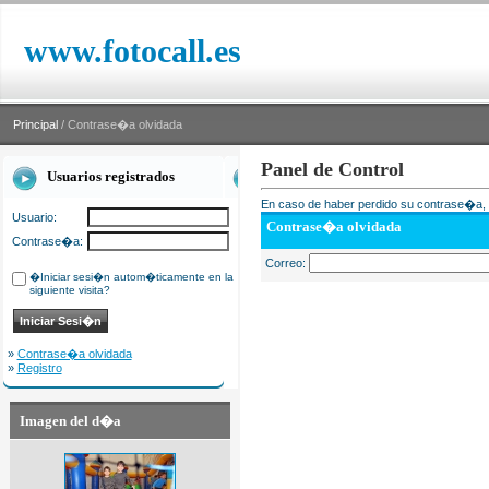
www.fotocall.es
Principal
/ Contrase�a olvidada
Panel de Control
Usuarios registrados
En caso de haber perdido su contrase�a, i
Usuario:
Contrase�a olvidada
Contrase�a:
Correo:
�Iniciar sesi�n autom�ticamente en la
siguiente visita?
»
Contrase�a olvidada
»
Registro
Imagen del d�a