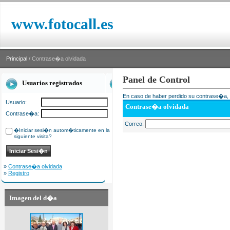
www.fotocall.es
Principal
/ Contrase�a olvidada
Panel de Control
Usuarios registrados
En caso de haber perdido su contrase�a, i
Usuario:
Contrase�a olvidada
Contrase�a:
Correo:
�Iniciar sesi�n autom�ticamente en la
siguiente visita?
»
Contrase�a olvidada
»
Registro
Imagen del d�a