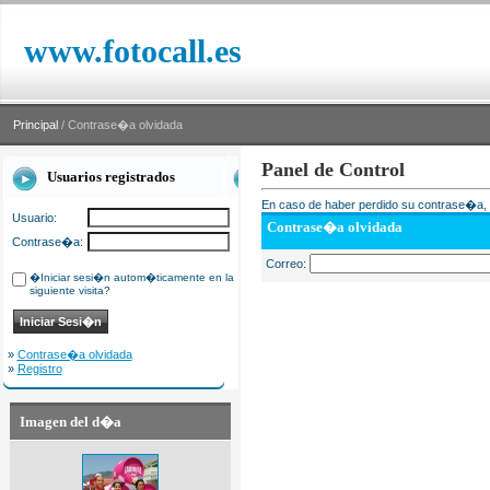
www.fotocall.es
Principal
/ Contrase�a olvidada
Panel de Control
Usuarios registrados
En caso de haber perdido su contrase�a, i
Usuario:
Contrase�a olvidada
Contrase�a:
Correo:
�Iniciar sesi�n autom�ticamente en la
siguiente visita?
»
Contrase�a olvidada
»
Registro
Imagen del d�a