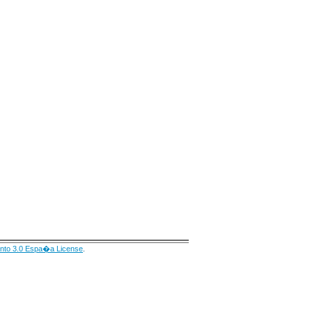
nto 3.0 Espa�a License
.