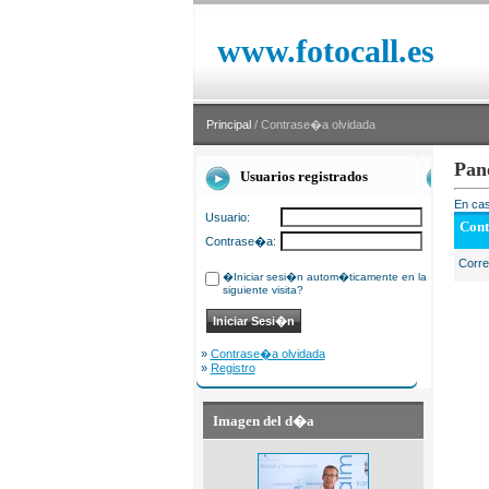
www.fotocall.es
Principal
/ Contrase�a olvidada
Pan
Usuarios registrados
En cas
Usuario:
Cont
Contrase�a:
Corr
�Iniciar sesi�n autom�ticamente en la
siguiente visita?
»
Contrase�a olvidada
»
Registro
Imagen del d�a