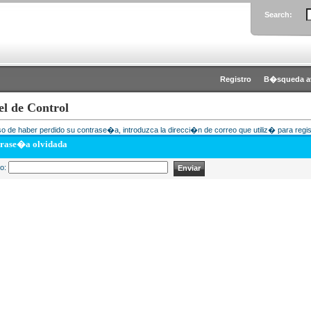
Search:
Registro
B�squeda a
el de Control
o de haber perdido su contrase�a, introduzca la direcci�n de correo que utiliz� para regis
rase�a olvidada
eo: