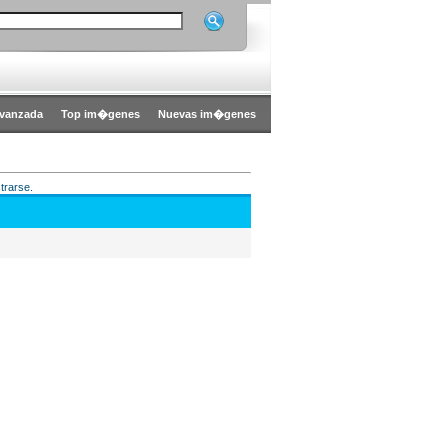
vanzada
Top im�genes
Nuevas im�genes
trarse.