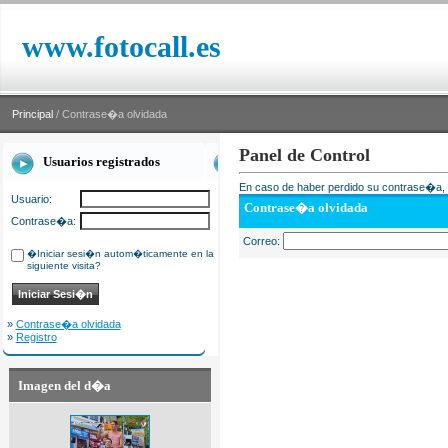
www.fotocall.es
Principal
/ Contrase�a olvidada
Panel de Control
Usuarios registrados
En caso de haber perdido su contrase�a, i
Usuario:
Contrase�a olvidada
Contrase�a:
Correo:
�Iniciar sesi�n autom�ticamente en la
siguiente visita?
»
Contrase�a olvidada
»
Registro
Imagen del d�a