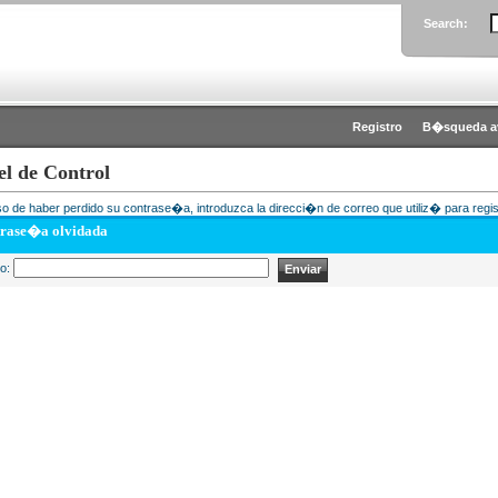
Search:
Registro
B�squeda a
el de Control
o de haber perdido su contrase�a, introduzca la direcci�n de correo que utiliz� para regis
rase�a olvidada
eo: