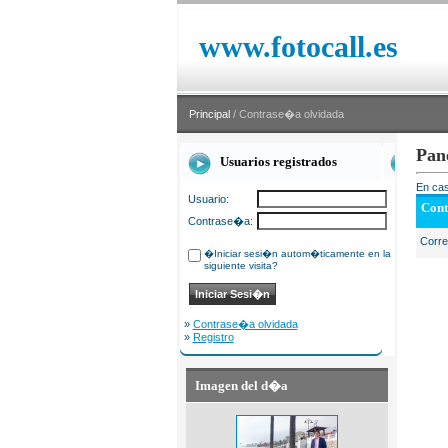
www.fotocall.es
Principal
/ Contrase�a olvidada
Pan
Usuarios registrados
En cas
Usuario:
Cont
Contrase�a:
Corr
�Iniciar sesi�n autom�ticamente en la
siguiente visita?
»
Contrase�a olvidada
»
Registro
Imagen del d�a