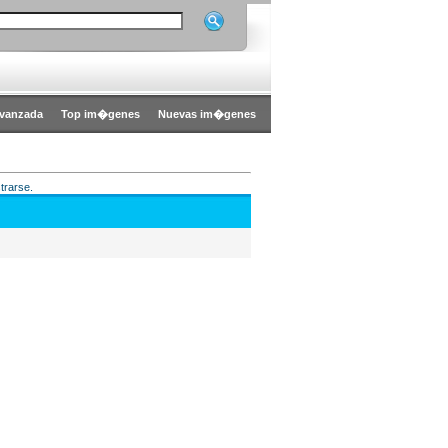
vanzada
Top im�genes
Nuevas im�genes
trarse.