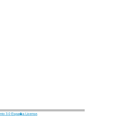
nto 3.0 Espa�a License
.