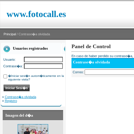
www.fotocall.es
Principal
/ Contrase�a olvidada
Panel de Control
Usuarios registrados
En caso de haber perdido su contrase�a, i
Usuario:
Contrase�a olvidada
Contrase�a:
Correo:
�Iniciar sesi�n autom�ticamente en la
siguiente visita?
»
Contrase�a olvidada
»
Registro
Imagen del d�a