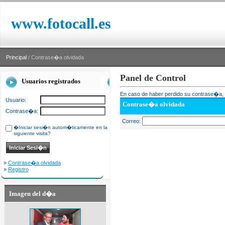
www.fotocall.es
Principal
/ Contrase�a olvidada
Panel de Control
Usuarios registrados
En caso de haber perdido su contrase�a, i
Usuario:
Contrase�a olvidada
Contrase�a:
Correo:
�Iniciar sesi�n autom�ticamente en la
siguiente visita?
»
Contrase�a olvidada
»
Registro
Imagen del d�a