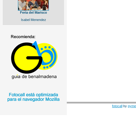
Feria del Marisco
Isabel Menendez
fotocall
by
pyme