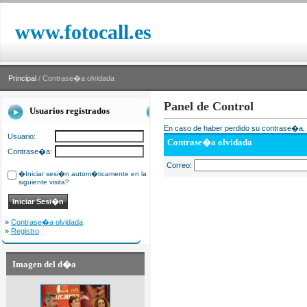
www.fotocall.es
Principal
/ Contrase�a olvidada
Panel de Control
Usuarios registrados
En caso de haber perdido su contrase�a, i
Usuario:
Contrase�a olvidada
Contrase�a:
Correo:
�Iniciar sesi�n autom�ticamente en la
siguiente visita?
»
Contrase�a olvidada
»
Registro
Imagen del d�a