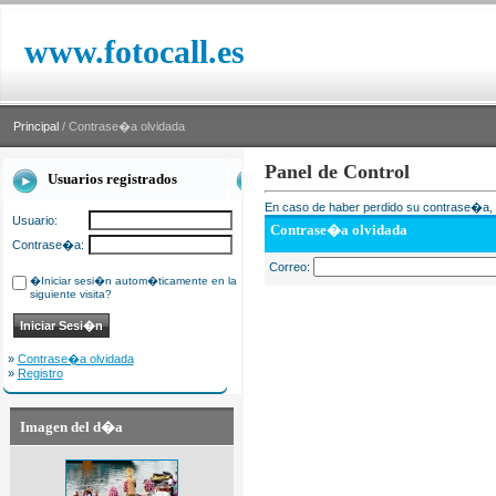
www.fotocall.es
Principal
/ Contrase�a olvidada
Panel de Control
Usuarios registrados
En caso de haber perdido su contrase�a, i
Usuario:
Contrase�a olvidada
Contrase�a:
Correo:
�Iniciar sesi�n autom�ticamente en la
siguiente visita?
»
Contrase�a olvidada
»
Registro
Imagen del d�a