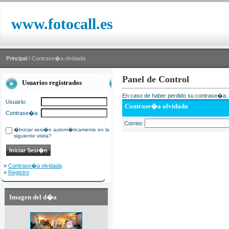
www.fotocall.es
Principal
/ Contrase�a olvidada
Panel de Control
Usuarios registrados
En caso de haber perdido su contrase�a, i
Usuario:
Contrase�a olvidada
Contrase�a:
Correo:
�Iniciar sesi�n autom�ticamente en la
siguiente visita?
»
Contrase�a olvidada
»
Registro
Imagen del d�a