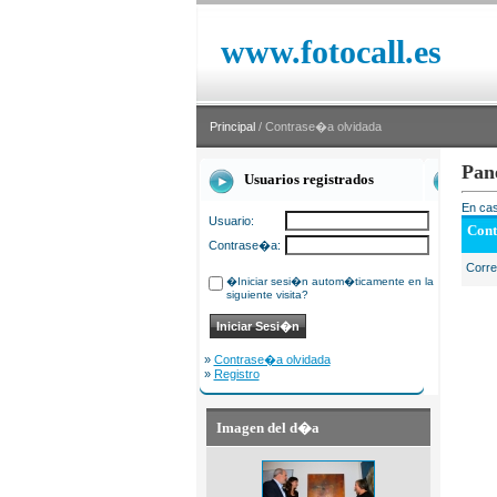
www.fotocall.es
Principal
/ Contrase�a olvidada
Pan
Usuarios registrados
En cas
Usuario:
Cont
Contrase�a:
Corr
�Iniciar sesi�n autom�ticamente en la
siguiente visita?
»
Contrase�a olvidada
»
Registro
Imagen del d�a