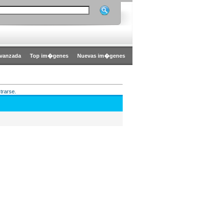
vanzada
Top im�genes
Nuevas im�genes
trarse.