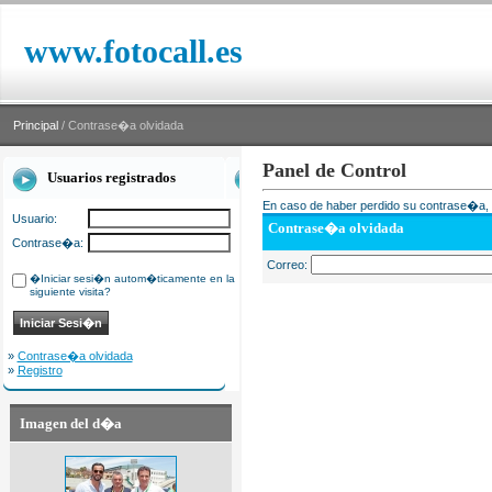
www.fotocall.es
Principal
/ Contrase�a olvidada
Panel de Control
Usuarios registrados
En caso de haber perdido su contrase�a, i
Usuario:
Contrase�a olvidada
Contrase�a:
Correo:
�Iniciar sesi�n autom�ticamente en la
siguiente visita?
»
Contrase�a olvidada
»
Registro
Imagen del d�a