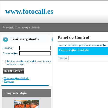
www.fotocall.es
Principal
/ Contrase�a olvidada
Panel de Control
Usuarios registrados
En caso de haber perdido su contrase�a, i
Usuario:
Contrase�a olvidada
Contrase�a:
Correo:
�Iniciar sesi�n autom�ticamente en la
siguiente visita?
»
Contrase�a olvidada
»
Registro
Imagen del d�a