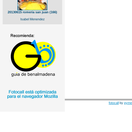
20130615 romeria san juan (166)
Isabel Menendez
fotocall
by
pyme