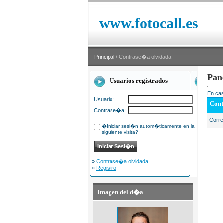
www.fotocall.es
Principal
/ Contrase�a olvidada
Pan
Usuarios registrados
En cas
Usuario:
Cont
Contrase�a:
Corr
�Iniciar sesi�n autom�ticamente en la
siguiente visita?
»
Contrase�a olvidada
»
Registro
Imagen del d�a