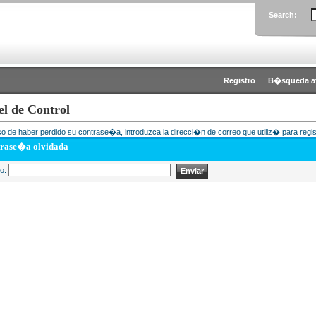
Search:
Registro
B�squeda a
el de Control
o de haber perdido su contrase�a, introduzca la direcci�n de correo que utiliz� para regis
rase�a olvidada
eo: