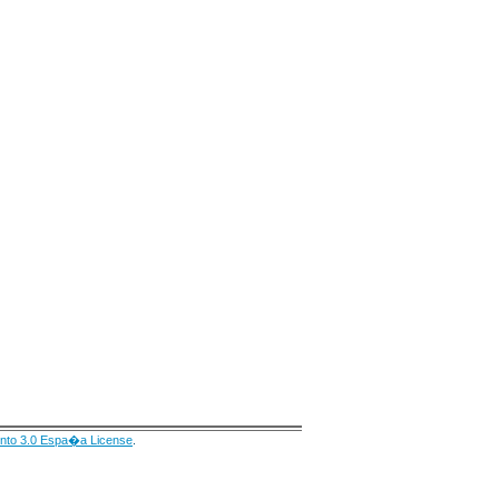
nto 3.0 Espa�a License
.