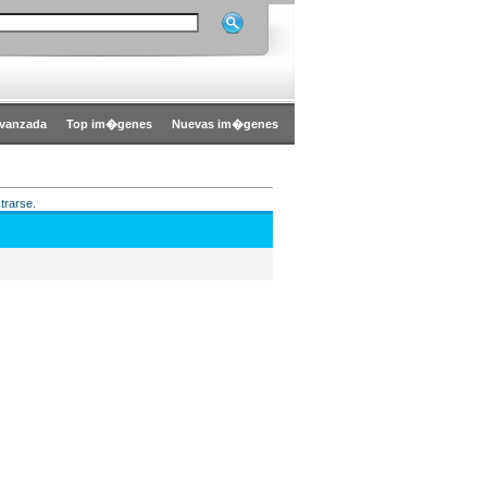
vanzada
Top im�genes
Nuevas im�genes
trarse.