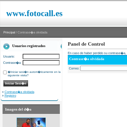
www.fotocall.es
Principal
/ Contrase�a olvidada
Panel de Control
Usuarios registrados
En caso de haber perdido su contrase�a, i
Usuario:
Contrase�a olvidada
Contrase�a:
Correo:
�Iniciar sesi�n autom�ticamente en la
siguiente visita?
»
Contrase�a olvidada
»
Registro
Imagen del d�a