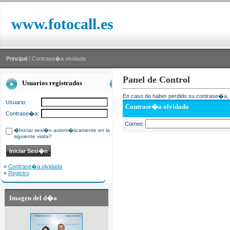
www.fotocall.es
Principal
/ Contrase�a olvidada
Panel de Control
Usuarios registrados
En caso de haber perdido su contrase�a, i
Usuario:
Contrase�a olvidada
Contrase�a:
Correo:
�Iniciar sesi�n autom�ticamente en la
siguiente visita?
»
Contrase�a olvidada
»
Registro
Imagen del d�a