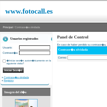
www.fotocall.es
Principal
/ Contrase�a olvidada
Panel de Control
Usuarios registrados
En caso de haber perdido su contrase�a, i
Usuario:
Contrase�a olvidada
Contrase�a:
Correo:
�Iniciar sesi�n autom�ticamente en la
siguiente visita?
»
Contrase�a olvidada
»
Registro
Imagen del d�a