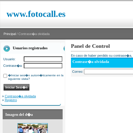
www.fotocall.es
Principal
/ Contrase�a olvidada
Panel de Control
Usuarios registrados
En caso de haber perdido su contrase�a, i
Usuario:
Contrase�a olvidada
Contrase�a:
Correo:
�Iniciar sesi�n autom�ticamente en la
siguiente visita?
»
Contrase�a olvidada
»
Registro
Imagen del d�a