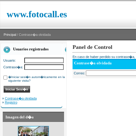
www.fotocall.es
Principal
/ Contrase�a olvidada
Panel de Control
Usuarios registrados
En caso de haber perdido su contrase�a, i
Usuario:
Contrase�a olvidada
Contrase�a:
Correo:
�Iniciar sesi�n autom�ticamente en la
siguiente visita?
»
Contrase�a olvidada
»
Registro
Imagen del d�a