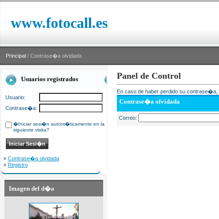
www.fotocall.es
Principal
/ Contrase�a olvidada
Panel de Control
Usuarios registrados
En caso de haber perdido su contrase�a, i
Usuario:
Contrase�a olvidada
Contrase�a:
Correo:
�Iniciar sesi�n autom�ticamente en la
siguiente visita?
»
Contrase�a olvidada
»
Registro
Imagen del d�a