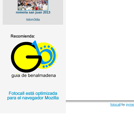
romeria san juan 2013
lolom3dia
fotocall
by
pyme