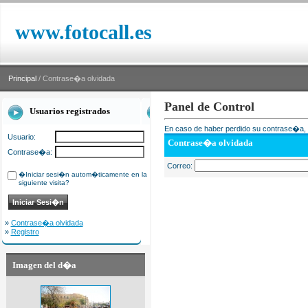
www.fotocall.es
Principal
/ Contrase�a olvidada
Panel de Control
Usuarios registrados
En caso de haber perdido su contrase�a, i
Usuario:
Contrase�a olvidada
Contrase�a:
Correo:
�Iniciar sesi�n autom�ticamente en la
siguiente visita?
»
Contrase�a olvidada
»
Registro
Imagen del d�a