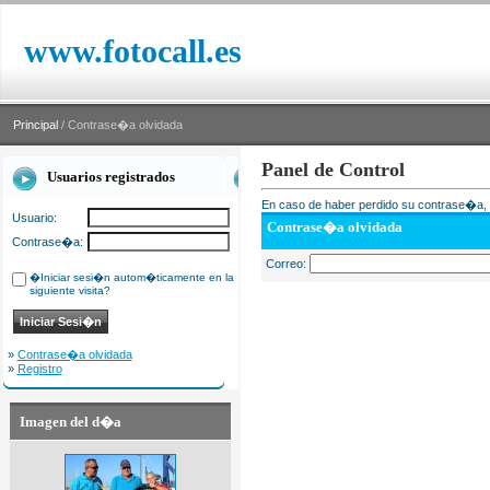
www.fotocall.es
Principal
/ Contrase�a olvidada
Panel de Control
Usuarios registrados
En caso de haber perdido su contrase�a, i
Usuario:
Contrase�a olvidada
Contrase�a:
Correo:
�Iniciar sesi�n autom�ticamente en la
siguiente visita?
»
Contrase�a olvidada
»
Registro
Imagen del d�a