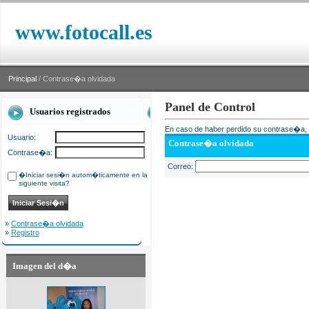
www.fotocall.es
Principal
/ Contrase�a olvidada
Panel de Control
Usuarios registrados
En caso de haber perdido su contrase�a, i
Usuario:
Contrase�a olvidada
Contrase�a:
Correo:
�Iniciar sesi�n autom�ticamente en la
siguiente visita?
»
Contrase�a olvidada
»
Registro
Imagen del d�a