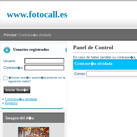
www.fotocall.es
Principal
/ Contrase�a olvidada
Panel de Control
Usuarios registrados
En caso de haber perdido su contrase�a, i
Usuario:
Contrase�a olvidada
Contrase�a:
Correo:
�Iniciar sesi�n autom�ticamente en la
siguiente visita?
»
Contrase�a olvidada
»
Registro
Imagen del d�a