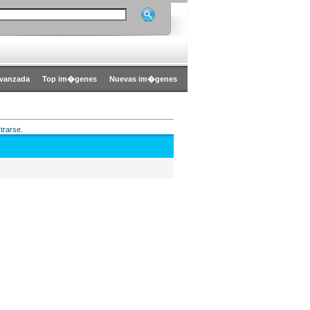
vanzada
Top im�genes
Nuevas im�genes
trarse.