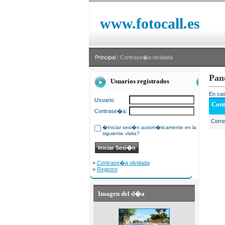
www.fotocall.es
Principal
/ Contrase�a olvidada
Pan
Usuarios registrados
En cas
Usuario:
Cont
Contrase�a:
Corr
�Iniciar sesi�n autom�ticamente en la
siguiente visita?
»
Contrase�a olvidada
»
Registro
Imagen del d�a