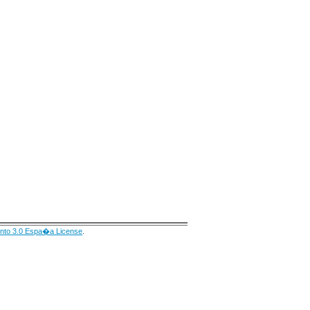
nto 3.0 Espa�a License
.