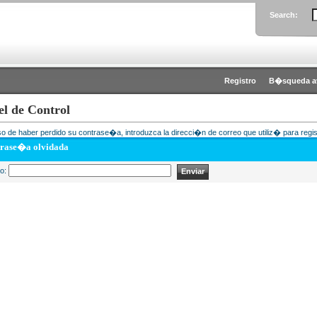
Search:
Registro
B�squeda a
el de Control
o de haber perdido su contrase�a, introduzca la direcci�n de correo que utiliz� para regis
rase�a olvidada
eo: