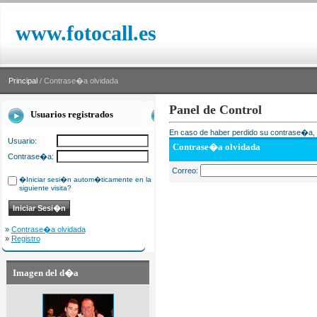
www.fotocall.es
Principal
/ Contrase�a olvidada
Panel de Control
Usuarios registrados
En caso de haber perdido su contrase�a, i
Usuario:
Contrase�a olvidada
Contrase�a:
Correo:
�Iniciar sesi�n autom�ticamente en la
siguiente visita?
»
Contrase�a olvidada
»
Registro
Imagen del d�a