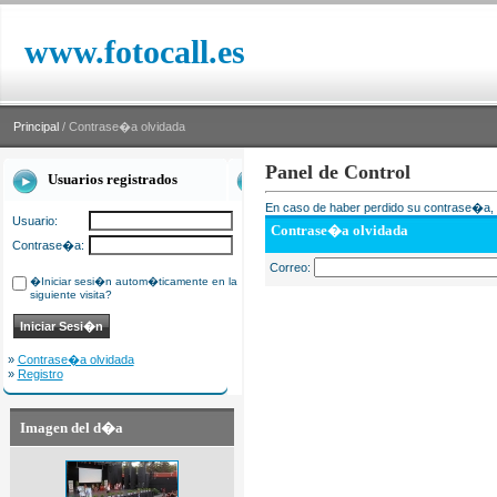
www.fotocall.es
Principal
/ Contrase�a olvidada
Panel de Control
Usuarios registrados
En caso de haber perdido su contrase�a, i
Usuario:
Contrase�a olvidada
Contrase�a:
Correo:
�Iniciar sesi�n autom�ticamente en la
siguiente visita?
»
Contrase�a olvidada
»
Registro
Imagen del d�a