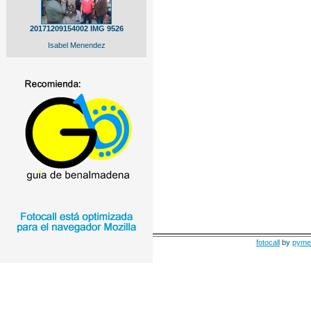
20171209154002 IMG 9526
Isabel Menendez
fotocall
by
pyme