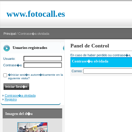
www.fotocall.es
Principal
/ Contrase�a olvidada
Panel de Control
Usuarios registrados
En caso de haber perdido su contrase�a, i
Usuario:
Contrase�a olvidada
Contrase�a:
Correo:
�Iniciar sesi�n autom�ticamente en la
siguiente visita?
»
Contrase�a olvidada
»
Registro
Imagen del d�a