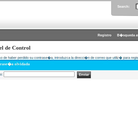
Search:
Registro
B�squeda a
el de Control
o de haber perdido su contrase�a, introduzca la direcci�n de correo que utiliz� para regis
rase�a olvidada
eo: