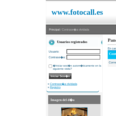
www.fotocall.es
Principal
/ Contrase�a olvidada
Pan
Usuarios registrados
En cas
Usuario:
Cont
Contrase�a:
Corr
�Iniciar sesi�n autom�ticamente en la
siguiente visita?
»
Contrase�a olvidada
»
Registro
Imagen del d�a