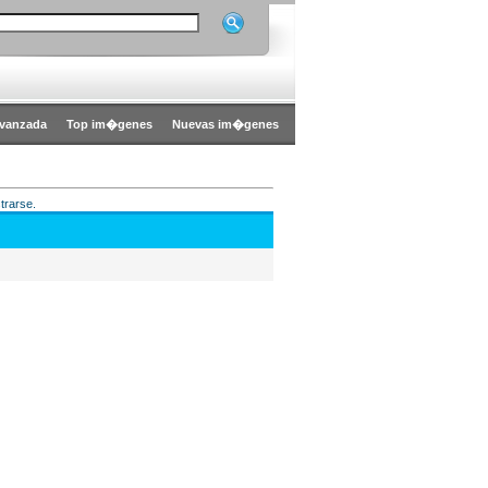
vanzada
Top im�genes
Nuevas im�genes
trarse.