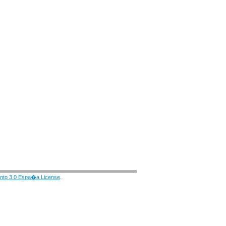
nto 3.0 Espa�a License
.