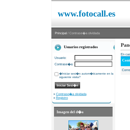
www.fotocall.es
Principal
/ Contrase�a olvidada
Pan
Usuarios registrados
En cas
Usuario:
Cont
Contrase�a:
Corr
�Iniciar sesi�n autom�ticamente en la
siguiente visita?
»
Contrase�a olvidada
»
Registro
Imagen del d�a