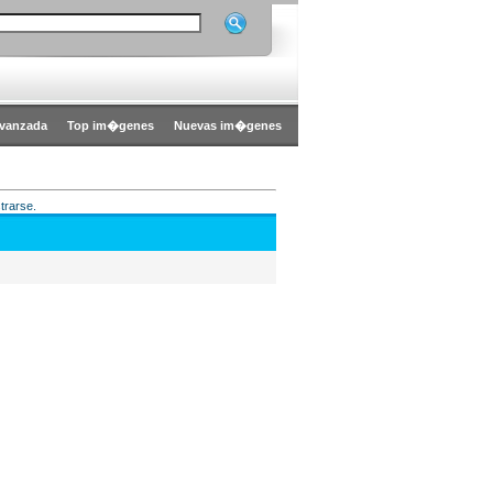
vanzada
Top im�genes
Nuevas im�genes
trarse.