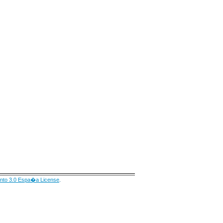
nto 3.0 Espa�a License
.