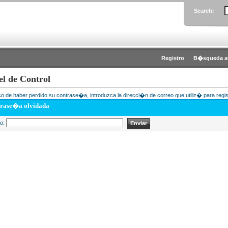
Search:
Registro
B�squeda a
el de Control
o de haber perdido su contrase�a, introduzca la direcci�n de correo que utiliz� para regis
rase�a olvidada
eo: