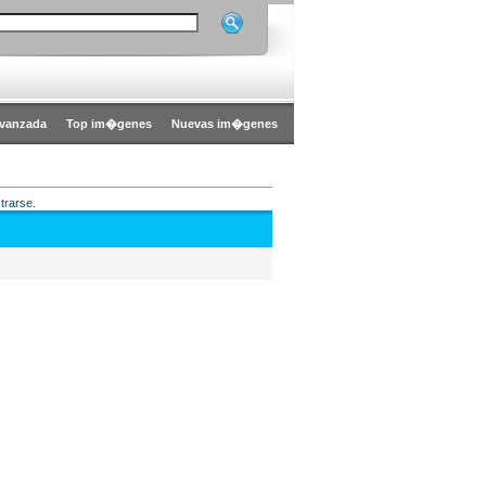
vanzada
Top im�genes
Nuevas im�genes
trarse.