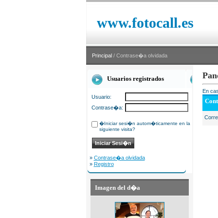
www.fotocall.es
Principal
/ Contrase�a olvidada
Pan
Usuarios registrados
En cas
Usuario:
Cont
Contrase�a:
Corr
�Iniciar sesi�n autom�ticamente en la
siguiente visita?
»
Contrase�a olvidada
»
Registro
Imagen del d�a