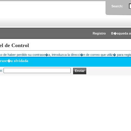
Search:
Registro
B�squeda a
el de Control
o de haber perdido su contrase�a, introduzca la direcci�n de correo que utiliz� para regis
rase�a olvidada
eo: