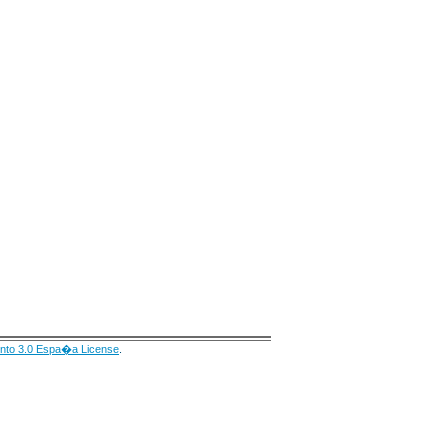
nto 3.0 Espa�a License
.