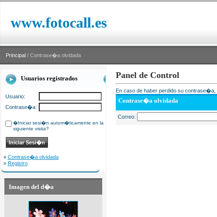
www.fotocall.es
Principal
/ Contrase�a olvidada
Panel de Control
Usuarios registrados
En caso de haber perdido su contrase�a, i
Usuario:
Contrase�a olvidada
Contrase�a:
Correo:
�Iniciar sesi�n autom�ticamente en la
siguiente visita?
»
Contrase�a olvidada
»
Registro
Imagen del d�a