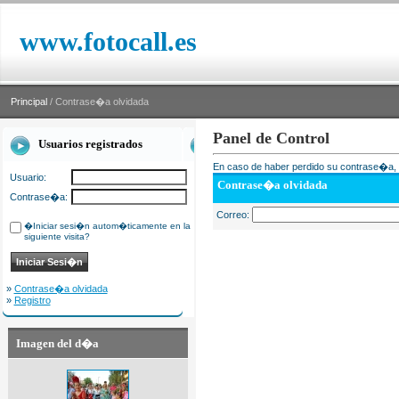
www.fotocall.es
Principal
/ Contrase�a olvidada
Panel de Control
Usuarios registrados
En caso de haber perdido su contrase�a, i
Usuario:
Contrase�a olvidada
Contrase�a:
Correo:
�Iniciar sesi�n autom�ticamente en la
siguiente visita?
»
Contrase�a olvidada
»
Registro
Imagen del d�a