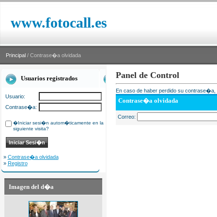
www.fotocall.es
Principal
/ Contrase�a olvidada
Panel de Control
Usuarios registrados
En caso de haber perdido su contrase�a, i
Usuario:
Contrase�a olvidada
Contrase�a:
Correo:
�Iniciar sesi�n autom�ticamente en la
siguiente visita?
»
Contrase�a olvidada
»
Registro
Imagen del d�a