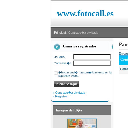
www.fotocall.es
Principal
/ Contrase�a olvidada
Pan
Usuarios registrados
En cas
Usuario:
Cont
Contrase�a:
Corr
�Iniciar sesi�n autom�ticamente en la
siguiente visita?
»
Contrase�a olvidada
»
Registro
Imagen del d�a