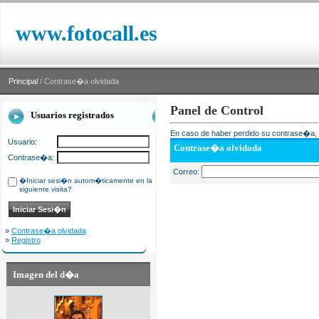
www.fotocall.es
Principal
/ Contrase�a olvidada
Panel de Control
Usuarios registrados
En caso de haber perdido su contrase�a, i
Usuario:
Contrase�a olvidada
Contrase�a:
Correo:
�Iniciar sesi�n autom�ticamente en la
siguiente visita?
»
Contrase�a olvidada
»
Registro
Imagen del d�a